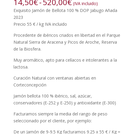
Rango
14,50
€
-
520,00
€
(IVA incluido)
de
Exquisito Jamón de Bellota 100 % DOP Jabugo Añada
precios:
2023
desde
Precio 55 € / kg IVA incluido
14,50€
hasta
Procedente de ibéricos criados en libertad en el Parque
520,00€
Natural Sierra de Aracena y Picos de Aroche, Reserva
de la Biosfera.
Muy aromático, apto para celíacos e intolerantes a la
lactosa.
Curación Natural con ventanas abiertas en
Corteconcepción
Jamón bellota 100 % ibérico, sal, azúcar,
conservadores (E-252 y E-250) y antioxidante (E-300)
Facturamos siempre la media del rango de peso
seleccionado por el cliente, por ejemplo:
De un Jamón de 9-9.5 Kg facturamos 9.25 x 55 € / Kg =