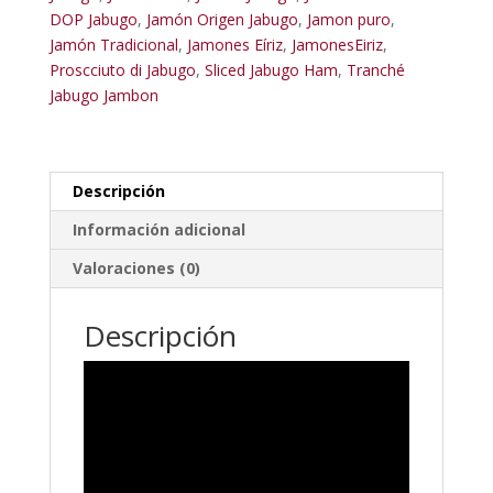
2023
DOP Jabugo
,
Jamón Origen Jabugo
,
Jamon puro
,
Brida
Jamón Tradicional
,
Jamones Eíriz
,
JamonesEiriz
,
Negra.
Proscciuto di Jabugo
,
Sliced Jabugo Ham
,
Tranché
cantidad
Jabugo Jambon
Descripción
Información adicional
Valoraciones (0)
Descripción