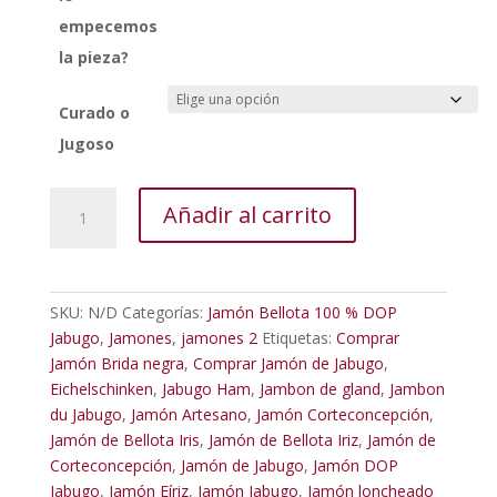
empecemos
la pieza?
Curado o
Jugoso
Jamón
Añadir al carrito
de
Bellota
100
%
SKU:
N/D
Categorías:
Jamón Bellota 100 % DOP
ibérico.
Jabugo
,
Jamones
,
jamones 2
Etiquetas:
Comprar
Denominación
Jamón Brida negra
,
Comprar Jamón de Jabugo
,
de
Eichelschinken
,
Jabugo Ham
,
Jambon de gland
,
Jambon
Origen
du Jabugo
,
Jamón Artesano
,
Jamón Corteconcepción
,
Protegida
Jamón de Bellota Iris
,
Jamón de Bellota Iriz
,
Jamón de
Jabugo.
Corteconcepción
,
Jamón de Jabugo
,
Jamón DOP
Añada
Jabugo
,
Jamón Eíriz
,
Jamón Jabugo
,
Jamón loncheado