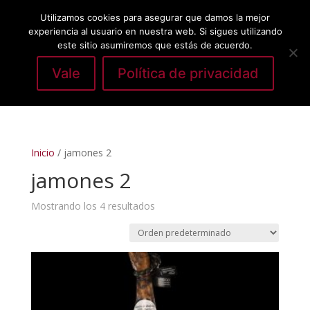
Utilizamos cookies para asegurar que damos la mejor
experiencia al usuario en nuestra web. Si sigues utilizando
este sitio asumiremos que estás de acuerdo.
Vale
Política de privacidad
Seleccionar página
Inicio
/ jamones 2
jamones 2
Mostrando los 4 resultados