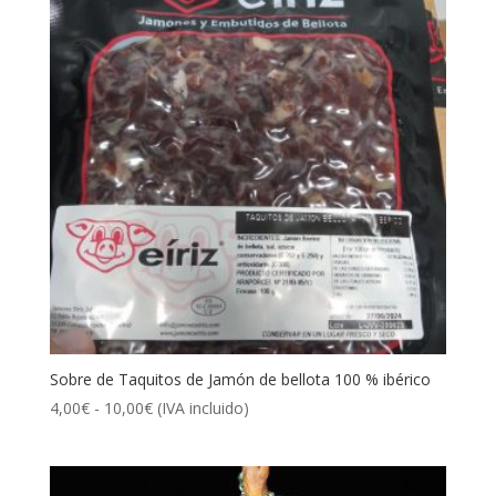
hasta
507,50€
Sobre de Taquitos de Jamón de bellota 100 % ibérico
Rango
4,00
€
-
10,00
€
(IVA incluido)
de
precios:
desde