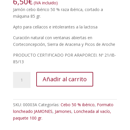
6,50
€
(IVA incluido)
Jamón cebo ibérico 50 % raza ibérica, cortado a
máquina 85 gr.
Apto para celíacos e intolerantes a la lactosa
Curación natural con ventanas abiertas en
Corteconcepción, Sierra de Aracena y Picos de Aroche
PRODUCTO CERTIFICADO POR ARAPORCEI. Nº 21/IB-
85/13
Jamón
Añadir al carrito
Cebo
ibérico
50
%
SKU:
00003A
Categorías:
Cebo 50 % ibérico
,
Formato
raza
loncheado JAMONES
,
Jamones
,
Loncheada al vacío,
ibérica,
paquete 100 gr.
loncheado,
sobres