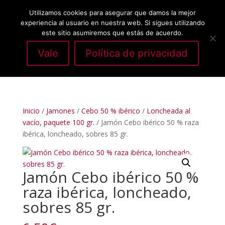
Utilizamos cookies para asegurar que damos la mejor
experiencia al usuario en nuestra web. Si sigues utilizando
este sitio asumiremos que estás de acuerdo.
Vale
Política de privacidad
Seleccionar página
Inicio
/
Jamones
/
Cebo 50 % ibérico
/
Loncheada al
vacío, paquete 100 gr.
/ Jamón Cebo ibérico 50 % raza
ibérica, loncheado, sobres 85 gr.
Jamón Cebo ibérico 50 %
raza ibérica, loncheado,
sobres 85 gr.