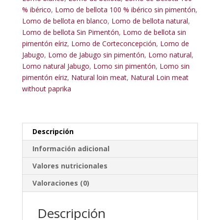
pieza
% ibérico
,
Lomo de bellota 100 % ibérico sin pimentón
,
450-
Lomo de bellota en blanco
,
Lomo de bellota natural
,
550
Lomo de bellota Sin Pimentón
,
Lomo de bellota sin
gr.
pimentón eíriz
,
Lomo de Corteconcepción
,
Lomo de
cantidad
Jabugo
,
Lomo de Jabugo sin pimentón
,
Lomo natural
,
Lomo natural Jabugo
,
Lomo sin pimentón
,
Lomo sin
pimentón eíriz
,
Natural loin meat
,
Natural Loin meat
without paprika
Descripción
Información adicional
Valores nutricionales
Valoraciones (0)
Descripción