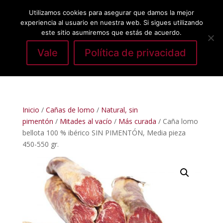
Utilizamos cookies para asegurar que damos la mejor
experiencia al usuario en nuestra web. Si sigues utilizando
este sitio asumiremos que estás de acuerdo.
Vale
Política de privacidad
Seleccionar página
Inicio
/
Cañas de lomo
/
Natural, sin
pimentón
/
Mitades al vacío
/
Más curada
/ Caña lomo
bellota 100 % ibérico SIN PIMENTÓN, Media pieza
450-550 gr.