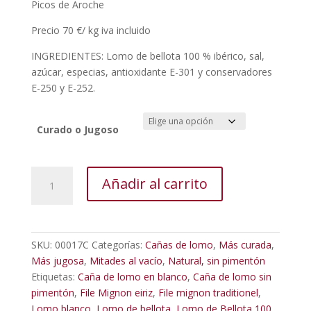
Picos de Aroche
Precio 70 €/ kg iva incluido
INGREDIENTES: Lomo de bellota 100 % ibérico, sal,
azúcar, especias, antioxidante E-301 y conservadores
E-250 y E-252.
Curado o Jugoso
Caña
Añadir al carrito
lomo
bellota
100
%
SKU:
00017C
Categorías:
Cañas de lomo
,
Más curada
,
ibérico
Más jugosa
,
Mitades al vacío
,
Natural, sin pimentón
SIN
Etiquetas:
Caña de lomo en blanco
,
Caña de lomo sin
PIMENTÓN,
pimentón
,
File Mignon eiriz
,
File mignon traditionel
,
Media
Lomo blanco
,
Lomo de bellota
,
Lomo de Bellota 100