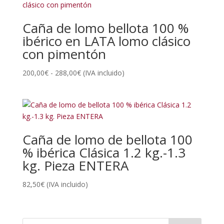
Caña de lomo bellota 100 %
ibérico en LATA lomo clásico
con pimentón
Rango
200,00
€
-
288,00
€
(IVA incluido)
de
precios:
desde
200,00€
hasta
Caña de lomo de bellota 100
288,00€
% ibérica Clásica 1.2 kg.-1.3
kg. Pieza ENTERA
82,50
€
(IVA incluido)