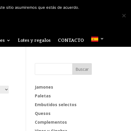
Mi cuenta
0 elementos
este sitio asumiremos que estás de acuerdo.
des
Lotes y regalos
CONTACTO
Jamones
Paletas
Embutidos selectos
Quesos
Complementos
Vinos y Ginebra