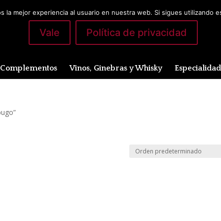
 la mejor experiencia al usuario en nuestra web. Si sigues utilizando 
Vale
Política de privacidad
Complementos
Vinos, Ginebras y Whisky
Especialida
bugo”