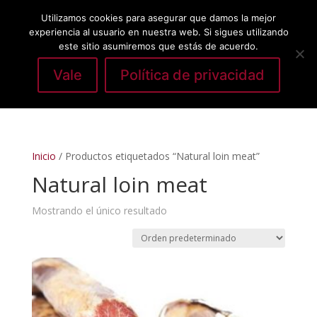
Utilizamos cookies para asegurar que damos la mejor
experiencia al usuario en nuestra web. Si sigues utilizando
este sitio asumiremos que estás de acuerdo.
Vale
Política de privacidad
Seleccionar página
Inicio
/ Productos etiquetados “Natural loin meat”
Natural loin meat
Mostrando el único resultado