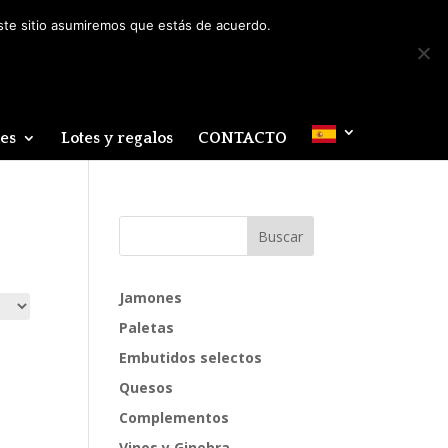
Mi cuenta
0 elementos
este sitio asumiremos que estás de acuerdo.
des
Lotes y regalos
CONTACTO
Jamones
Paletas
Embutidos selectos
Quesos
Complementos
Vinos y Ginebra