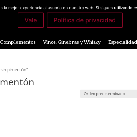
 la mejor experiencia al usuario en nuestra web. Si sigues utilizando 
Vale
Política de privacidad
Complementos
Vinos, Ginebras y Whisky
Especialida
 sin pimentón”
pimentón