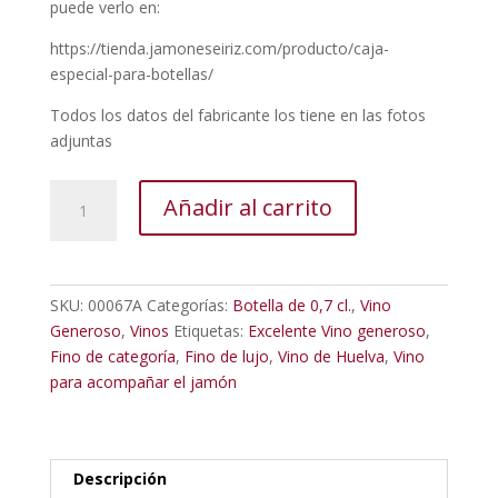
puede verlo en:
https://tienda.jamoneseiriz.com/producto/caja-
especial-para-botellas/
Todos los datos del fabricante los tiene en las fotos
adjuntas
Vino
Añadir al carrito
Generoso
Fino
Condado
de
SKU:
00067A
Categorías:
Botella de 0,7 cl.
,
Vino
Huelva
Generoso
,
Vinos
Etiquetas:
Excelente Vino generoso
,
0.5
Fino de categoría
,
Fino de lujo
,
Vino de Huelva
,
Vino
l.
para acompañar el jamón
cantidad
Descripción