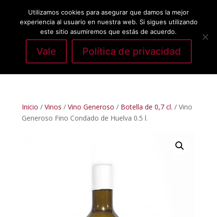
Utilizamos cookies para asegurar que damos la mejor
experiencia al usuario en nuestra web. Si sigues utilizando
este sitio asumiremos que estás de acuerdo.
Vale
Política de privacidad
Seleccionar página
Inicio
/
Vinos
/
Vino Generoso
/
Botella de 0,7 cl.
/ Vino
Generoso Fino Condado de Huelva 0.5 l.