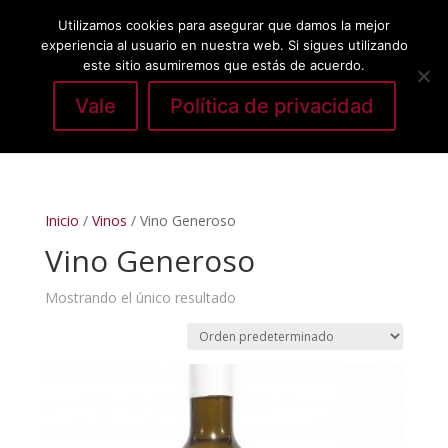
Utilizamos cookies para asegurar que damos la mejor
experiencia al usuario en nuestra web. Si sigues utilizando
este sitio asumiremos que estás de acuerdo.
Vale
Política de privacidad
Seleccionar página
Inicio
/
Vinos
/ Vino Generoso
Vino Generoso
Mostrando el único resultado