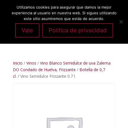
Utilizamos cookies para asegurar que damos la mejor
experiencia al usuario en nuestra web. Si sigues utilizando
este sitio asumiremos que estás de acuerdo.
Vale
Política de privacidad
Seleccionar página
Inicio
/
Vinos
/
Vino Blanco Semidulce de uva Zalema
DO Condado de Huelva, Frizzante
/
Botella de 0,7
cl.
/ Vino Semidulce Frizzante 0.7 l.