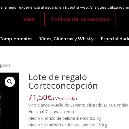
 la mejor experiencia al usuario en nuestra web. Si sigues utilizando 
Vale
Política de privacidad
Complementos
Vinos, Ginebras y Whisky
Especialidad
epción
Lote de regalo
Corteconcepción
71,50
€
(IVA incluido)
Vino blanco Muelle de Levante afrutado D. O. Condad
Huelva 0.7 l., uva zalema
Medio Chorizo de bellota ibérico 0.5 Kg
Medio Salchichón de bellota ibérico 0.5 Kg.