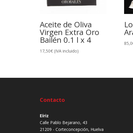
Aceite de Oliva
Lo
Virgen Extra Oro
Ar
Bailén 0.1 l x 4
85,0
17,50
€
(IVA incluido)
Contacto
Eíriz
Calle Pablo Bejarano, 43
21209 - Corteconcepción, Huelva