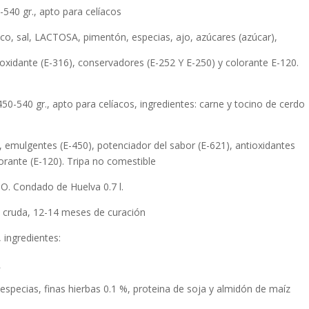
-540 gr., apto para celíacos
rico, sal, LACTOSA, pimentón, especias, ajo, azúcares (azúcar),
tioxidante (E-316), conservadores (E-252 Y E-250) y colorante E-120.
50-540 gr., apto para celíacos, ingredientes: carne y tocino de cerdo
, emulgentes (E-450), potenciador del sabor (E-621), antioxidantes
orante (E-120). Tripa no comestible
 O. Condado de Huelva 0.7 l.
e cruda, 12-14 meses de curación
, ingredientes:
:
 especias, finas hierbas 0.1 %, proteina de soja y almidón de maíz