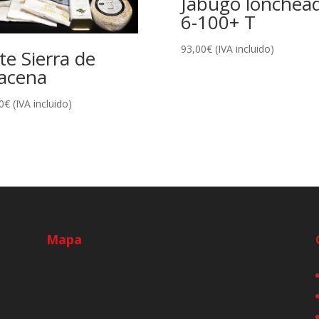
Jabugo lonchea
6-100+ T
93,00
€
(IVA incluido)
te Sierra de
acena
0
€
(IVA incluido)
Mapa