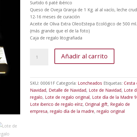
Surtido 6 paté ibérico
Queso de Oveja Granja de 1 Kg. al al vacío, leche crud
12-16 meses de curación
Aceite de Oliva Extra OleoEstepa Ecológico de 500 ml
(más grande que el de la foto)
Caja de regalo litografiada
Lote
Añadir al carrito
de
regalo
Corteconcepción
cantidad
SKU:
00061F
Categoría:
Loncheados
Etiquetas:
Cesta 
Navidad
,
Detalle de Navidad
,
Lote de Navidad
,
Lote d
regalo
,
Lote de regalo original
,
Lote día de la Madre 9
Lote iberico de regalo eíriz
,
Original gift
,
Regalo de
empresa
,
regalo día de la madre
,
regalo original