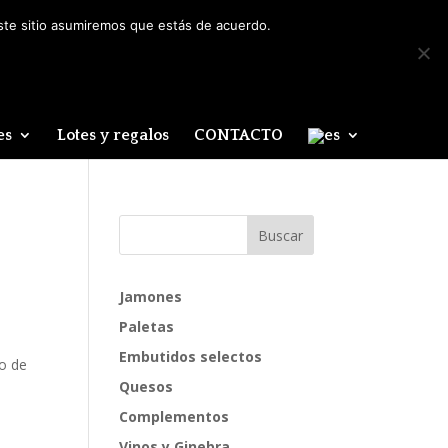
Mi cuenta
0 elementos
este sitio asumiremos que estás de acuerdo.
es
Lotes y regalos
CONTACTO
Jamones
Paletas
Embutidos selectos
o de
Quesos
Complementos
Vinos y Ginebra