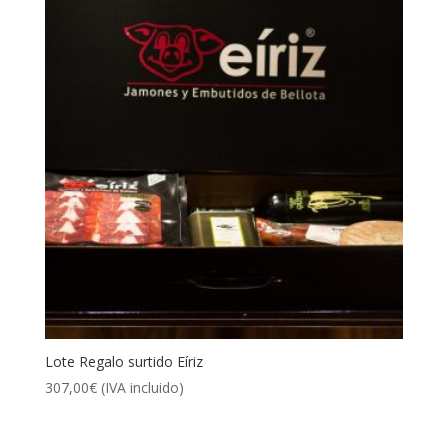
Lote Regalo surtido Eíriz
307,00
€
(IVA incluido)