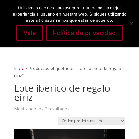
Utilizamos cookies para asegurar que damos la mejor
experiencia al usuario en nuestra web. Si sigues utilizando
este sitio asumiremos que estás de acuerdo.
Vale
Política de privacidad
Seleccionar página
Inicio
/ Productos etiquetados “Lote iberico de regalo
eíriz”
Lote iberico de regalo
eíriz
Mostrando los 2 resultados