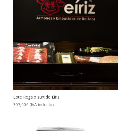
Lote Regalo surtido Eíriz
307,00
€
(IVA incluido)