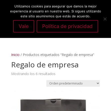
Utilizamos cookies para asegurar que damos la mejor
experiencia al usuario en nuestra web. Si sigues utilizando
este sitio asumiremos que estás de acuerdo.
Vale
Política de privacidad
Seleccionar página
Inicio
/ Productos etiquetados “Regalo de empresa”
Regalo de empresa
Mostrando los 6 resultados