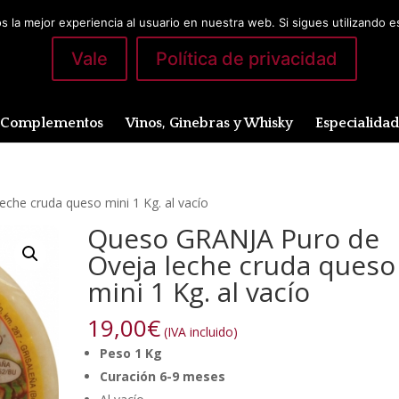
 la mejor experiencia al usuario en nuestra web. Si sigues utilizando 
Vale
Política de privacidad
Complementos
Vinos, Ginebras y Whisky
Especialida
che cruda queso mini 1 Kg. al vacío
Queso GRANJA Puro de
Oveja leche cruda queso
mini 1 Kg. al vacío
19,00
€
(IVA incluido)
Peso 1 Kg
Curación 6-9 meses