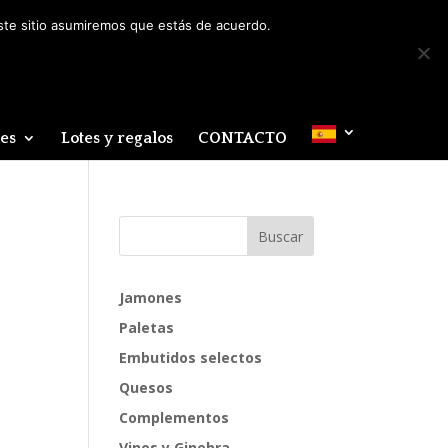
Mi cuenta
0 elementos
este sitio asumiremos que estás de acuerdo.
des
Lotes y regalos
CONTACTO
Jamones
Paletas
Embutidos selectos
Quesos
Complementos
Vinos y Ginebra