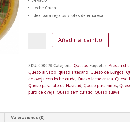
Al vacío
Leche Cruda
Ideal para regalos y lotes de empresa
Queso
Añadir al carrito
GRANJA
Puro
de
Oveja
SKU:
000028
Categoría:
Quesos
Etiquetas:
Artisan ch
leche
Queso al vacío
,
queso artesano
,
Queso de Burgos
,
Q
cruda
de oveja con leche cruda
,
Queso leche cruda
,
Queso 
queso
Queso para lote de Navidad
,
Queso para niños
,
Ques
mini
puro de oveja
,
Queso semicurado
,
Queso suave
1
Kg.
al
vacío
Valoraciones (0)
cantidad