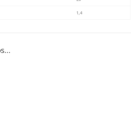
1,4
os…