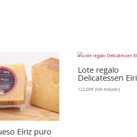
Lote regalo
Delicatessen Eír
122,00
€
(IVA incluido)
eso Eíriz puro