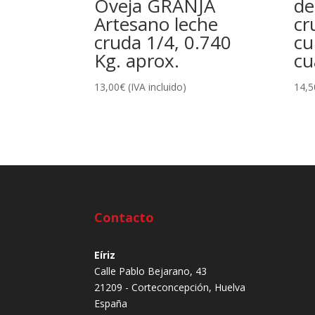
Oveja GRANJA
de
Artesano leche
cr
cruda 1/4, 0.740
cu
Kg. aprox.
cu
13,00
€
(IVA incluido)
14,5
Contacto
Eíriz
Calle Pablo Bejarano, 43
21209 - Corteconcepción, Huelva
España