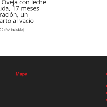
 Oveja con leche
uda, 17 meses
ración, un
arto al vacío
0
€
(IVA incluido)
Mapa