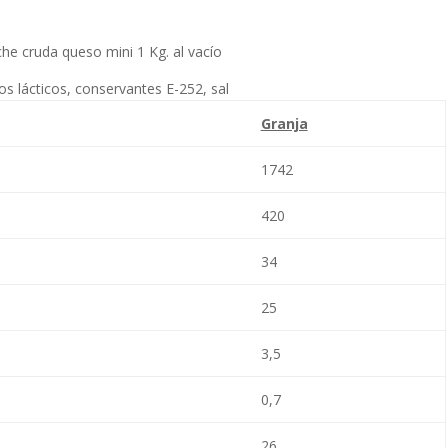
e cruda queso mini 1 Kg. al vacío
os lácticos, conservantes E-252, sal
Granja
1742
420
34
25
3,5
0,7
26