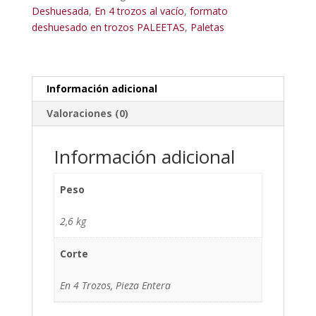
|
Deshuesada
,
En 4 trozos al vacío
,
formato
Deshuesada
deshuesado en trozos PALEETAS
,
Paletas
|
En
4
trozos
Información adicional
al
Valoraciones (0)
vacío
o
Información adicional
deshuesado
de
1
Peso
pieza
2,5Kg
2,6 kg
cantidad
Corte
En 4 Trozos, Pieza Entera