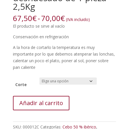
2,5Kg
Rango
67,50
€
-
70,00
€
(IVA incluido)
de
El producto se sirve al vacío
precios:
desde
Conservación en refrigeración
67,50€
A la hora de cortarlo la temperatura es muy
hasta
importante por lo que debemos atenperar las lonchas,
70,00€
calentar un poco el plato, poner al sol, poner sobre
pan caliente
Corte
Paleta
Añadir al carrito
Cebo
50
%
ibérico
SKU:
000012C
Categorías:
Cebo 50 % ibérico
,