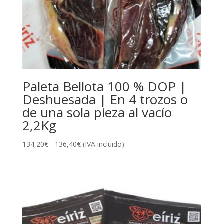
Paleta Bellota 100 % DOP |
Deshuesada | En 4 trozos o
de una sola pieza al vacío
2,2Kg
Rango
134,20
€
-
136,40
€
(IVA incluido)
de
precios:
desde
134,20€
hasta
136,40€