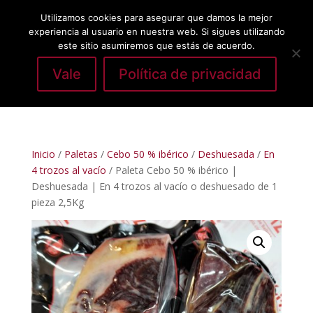
Utilizamos cookies para asegurar que damos la mejor
experiencia al usuario en nuestra web. Si sigues utilizando
este sitio asumiremos que estás de acuerdo.
Vale
Política de privacidad
Seleccionar página
Inicio
/
Paletas
/
Cebo 50 % ibérico
/
Deshuesada
/
En
4 trozos al vacío
/ Paleta Cebo 50 % ibérico |
Deshuesada | En 4 trozos al vacío o deshuesado de 1
pieza 2,5Kg