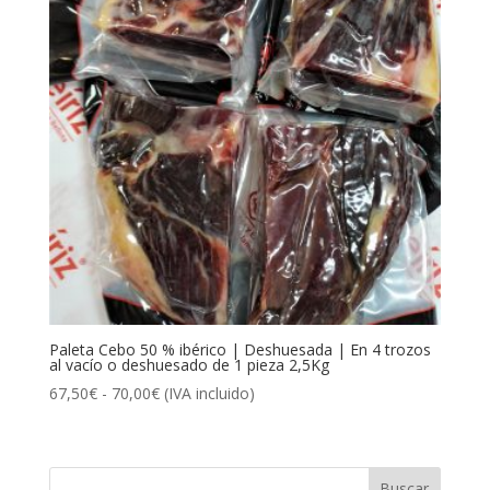
Paleta Cebo 50 % ibérico | Deshuesada | En 4 trozos
al vacío o deshuesado de 1 pieza 2,5Kg
Rango
67,50
€
-
70,00
€
(IVA incluido)
de
precios:
desde