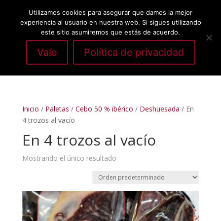
Utilizamos cookies para asegurar que damos la mejor
experiencia al usuario en nuestra web. Si sigues utilizando
este sitio asumiremos que estás de acuerdo.
Vale
Política de privacidad
Seleccionar página
Inicio
/
Paletas
/
Cebo 50 % ibérico
/
Deshuesada
/ En
4 trozos al vacío
En 4 trozos al vacío
Mostrando el único resultado