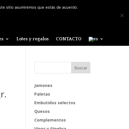
Mi cuenta
0 elementos
este sitio asumiremos que estás de acuerdo.
es
Lotes y regalos
CONTACTO
Jamones
r.
Paletas
Embutidos selectos
Quesos
Complementos
Vinos y Ginebra