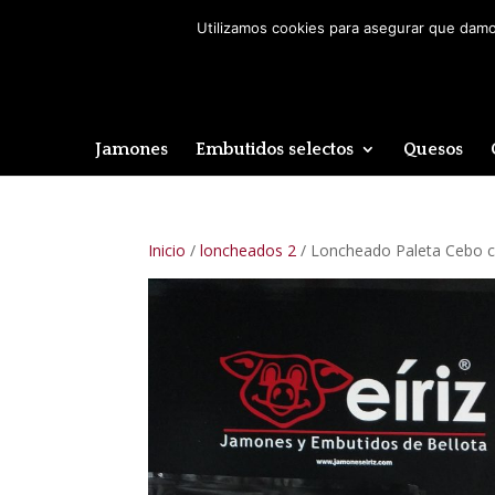
Utilizamos cookies para asegurar que damos
Jamones
Embutidos selectos
Quesos
Inicio
/
loncheados 2
/ Loncheado Paleta Cebo ca