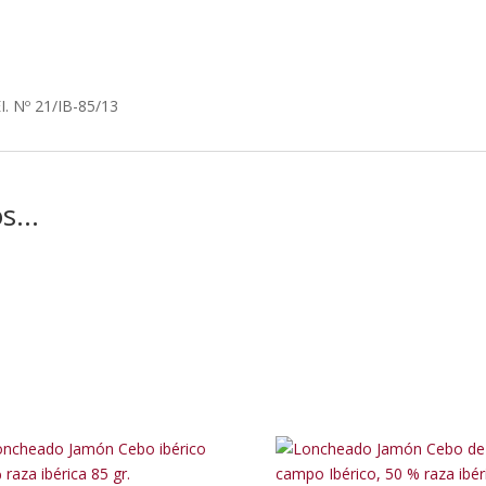
Nº 21/IB-85/13
os…