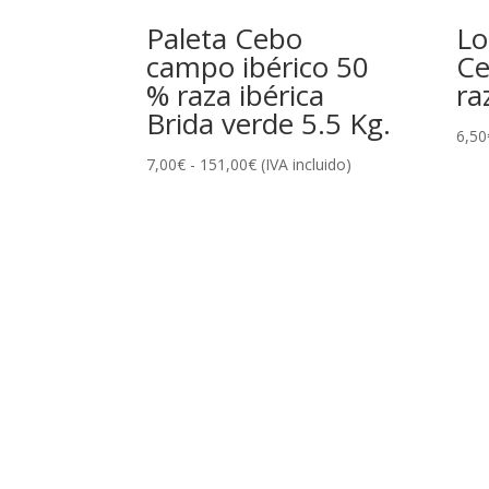
Paleta Cebo
Lo
campo ibérico 50
Ce
% raza ibérica
ra
Brida verde 5.5 Kg.
6,50
Rango
7,00
€
-
151,00
€
(IVA incluido)
de
precios:
desde
7,00€
hasta
151,00€