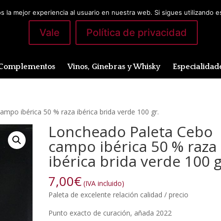
 la mejor experiencia al usuario en nuestra web. Si sigues utilizando 
Vale
Política de privacidad
Complementos
Vinos, Ginebras y Whisky
Especialidad
mpo ibérica 50 % raza ibérica brida verde 100 gr.
Loncheado Paleta Cebo
campo ibérica 50 % raza
ibérica brida verde 100 g
7,00
€
(IVA incluido)
Paleta de excelente relación calidad / precio
Punto exacto de curación, añada 2022