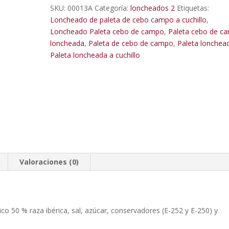
ibérica
SKU:
00013A
Categoría:
loncheados 2
Etiquetas:
50
Loncheado de paleta de cebo campo a cuchillo
,
%
Loncheado Paleta cebo de campo
,
Paleta cebo de c
raza
loncheada
,
Paleta de cebo de campo
,
Paleta lonchea
ibérica
Paleta loncheada a cuchillo
brida
verde
100
gr.
cantidad
Valoraciones (0)
 50 % raza ibérica, sal, azúcar, conservadores (E-252 y E-250) y