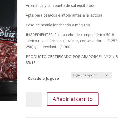
Aromática y con punto de sal equilibrado
Apta para celíacos e intolerantes a la lactosa
Caso de pedirla loncheada a máquina
INGREDIENTES: Paleta cebo de campo ibérico 50 %
ibérico raza ibérica, sal, azúcar, conservadores (E-252
250) y antioxidante (E-300)
PRODUCTO CERTIFICADO POR ARAPORCEI. Nº 21/IB
85/13
Curado o Jugoso
Loncheado
Añadir al carrito
Paleta
Cebo
campo