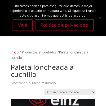
Utilizamos cookies para asegurar que damos la mejor
experiencia al usuario en nuestra web. Si sigues utilizando
este sitio asumiremos que estás de acuerdo.
Vale
Política de privacidad
Seleccionar página
Inicio
/ Productos etiquetados “Paleta loncheada a
cuchillo”
Paleta loncheada a
cuchillo
Mostrando el único resultado