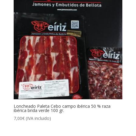
Loncheado Paleta Cebo campo ibérica 50 % raza
ibérica brida verde 100 gr.
7,00
€
(IVA incluido)