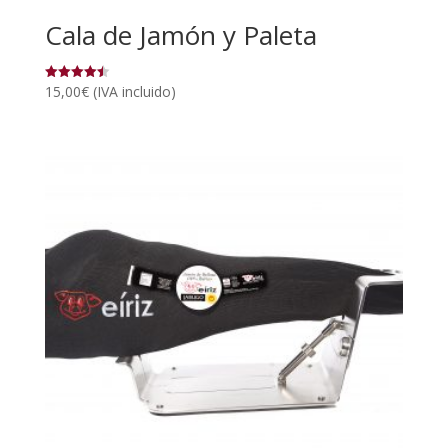
Cala de Jamón y Paleta
15,00
€
(IVA incluido)
Valorado
con
4.50
de 5