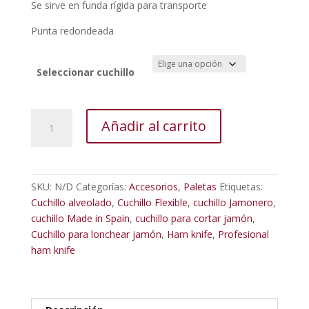
Se sirve en funda rígida para transporte
Punta redondeada
Seleccionar cuchillo
Cuchillo
Añadir al carrito
Jamonero
con
alveolos
y
SKU:
N/D
Categorías:
Accesorios
,
Paletas
Etiquetas:
mango
Cuchillo alveolado
,
Cuchillo Flexible
,
cuchillo Jamonero
,
ergnómico
cuchillo Made in Spain
,
cuchillo para cortar jamón
,
cantidad
Cuchillo para lonchear jamón
,
Ham knife
,
Profesional
ham knife