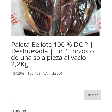
Paleta Bellota 100 % DOP |
Deshuesada | En 4 trozos o
de una sola pieza al vacío
2,2Kg
Rango
134,20
€
-
136,40
€
(IVA incluido)
de
precios:
desde
134,20€
hasta
136,40€
Jamones