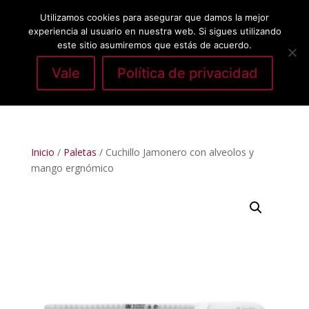
Utilizamos cookies para asegurar que damos la mejor
experiencia al usuario en nuestra web. Si sigues utilizando
este sitio asumiremos que estás de acuerdo.
Vale
Política de privacidad
Seleccionar página
Inicio
/
Paletas
/ Cuchillo Jamonero con alveolos y
mango ergnómico