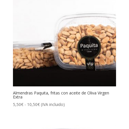
Almendras Paquita, fritas con aceite de Oliva Virgen
Extra
Rango
5,50
€
-
10,50
€
(IVA incluido)
de
precios:
desde