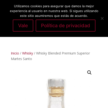
Utilizamos cookies para asegurar que damos la mejor
experiencia al usuario en nuestra web. Si sigues utilizando
este sitio asumiremos que estás de acuerdo.
Vale
Política de privacidad
Seleccionar página
Inicio
/
Whisky
/ Whisky Blended Premium Superior
Martes Santo