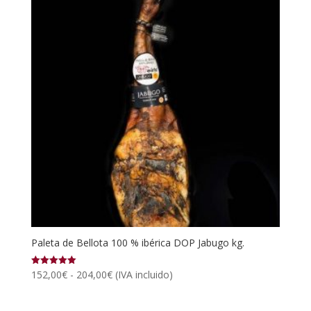
Paleta de Bellota 100 % ibérica DOP Jabugo kg.
Rango
152,00
€
-
204,00
€
(IVA incluido)
Valorado
con
de
5.00
de 5
precios: