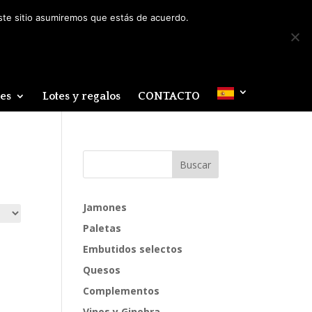
Mi cuenta
0 elementos
este sitio asumiremos que estás de acuerdo.
des
Lotes y regalos
CONTACTO
Jamones
Paletas
Embutidos selectos
Quesos
Complementos
Vinos y Ginebra