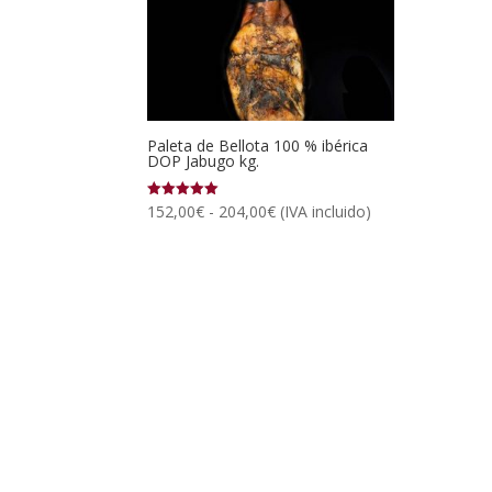
Paleta de Bellota 100 % ibérica
DOP Jabugo kg.
Rango
152,00
€
-
204,00
€
(IVA incluido)
Valorado
con
de
5.00
de 5
precios:
desde
152,00€
hasta
204,00€