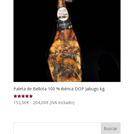
Paleta de Bellota 100 % ibérica DOP Jabugo kg.
Rango
152,00
€
-
204,00
€
(IVA incluido)
Valorado
con
de
5.00
de 5
precios:
desde
152,00€