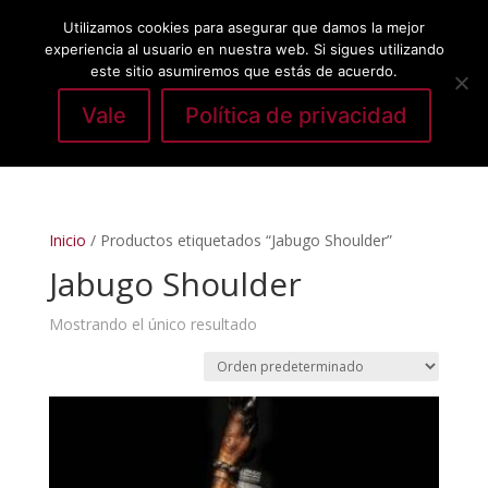
Utilizamos cookies para asegurar que damos la mejor
experiencia al usuario en nuestra web. Si sigues utilizando
este sitio asumiremos que estás de acuerdo.
Vale
Política de privacidad
Seleccionar página
Inicio
/ Productos etiquetados “Jabugo Shoulder”
Jabugo Shoulder
Mostrando el único resultado