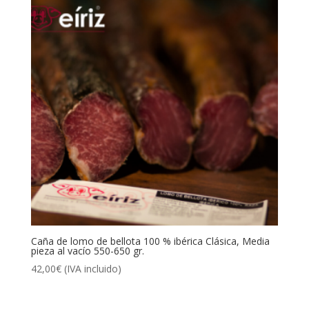
Caña de lomo de bellota 100 % ibérica Clásica, Media
pieza al vacío 550-650 gr.
42,00
€
(IVA incluido)