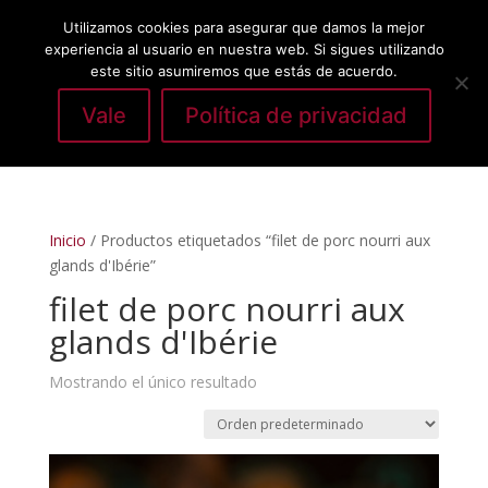
Utilizamos cookies para asegurar que damos la mejor
experiencia al usuario en nuestra web. Si sigues utilizando
este sitio asumiremos que estás de acuerdo.
Vale
Política de privacidad
Seleccionar página
Inicio
/ Productos etiquetados “filet de porc nourri aux
glands d'Ibérie”
filet de porc nourri aux
glands d'Ibérie
Mostrando el único resultado