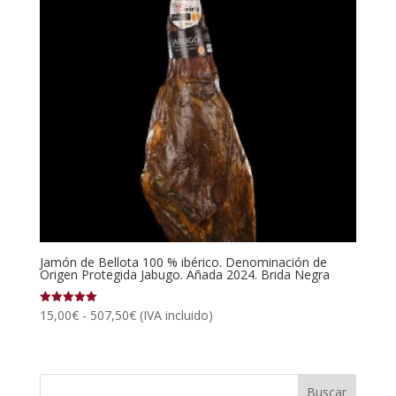
Jamón de Bellota 100 % ibérico. Denominación de
Origen Protegida Jabugo. Añada 2024. Brida Negra
Rango
15,00
€
-
507,50
€
(IVA incluido)
Valorado
con
de
5.00
de 5
precios:
desde
15,00€