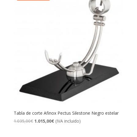
Tabla de corte Afinox Pectus Silestone Negro estelar
El
El
1.035,00
€
1.015,00
€
(IVA incluido)
precio
precio
original
actual