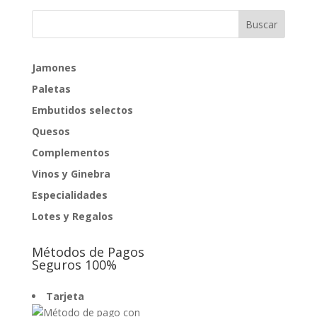
era:
es:
1.035,00€.
1.015,00€.
Jamones
Paletas
Embutidos selectos
Quesos
Complementos
Vinos y Ginebra
Especialidades
Lotes y Regalos
Métodos de Pagos
Seguros 100%
Tarjeta