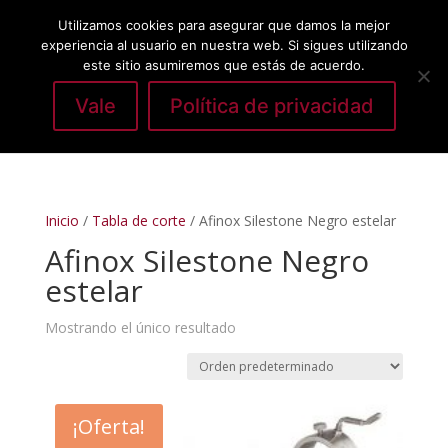
Utilizamos cookies para asegurar que damos la mejor
experiencia al usuario en nuestra web. Si sigues utilizando
este sitio asumiremos que estás de acuerdo.
Vale
Política de privacidad
Seleccionar página
Inicio
/
Tabla de corte
/ Afinox Silestone Negro estelar
Afinox Silestone Negro
estelar
Mostrando el único resultado
¡Oferta!