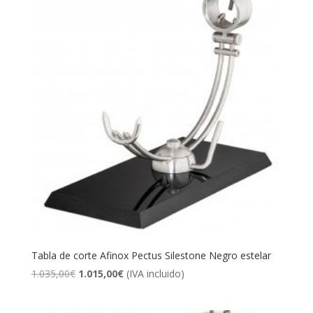
Tabla de corte Afinox Pectus Silestone Negro estelar
El
El
1.035,00
€
1.015,00
€
(IVA incluido)
precio
precio
original
actual