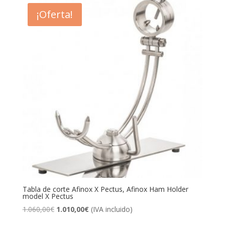
era:
es:
¡Oferta!
1.035,00€.
1.015,00€.
Tabla de corte Afinox X Pectus, Afinox Ham Holder
model X Pectus
El
El
1.060,00
€
1.010,00
€
(IVA incluido)
precio
precio