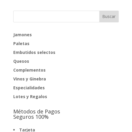
original
actual
era:
es:
1.060,00€.
1.010,00€.
Jamones
Paletas
Embutidos selectos
Quesos
Complementos
Vinos y Ginebra
Especialidades
Lotes y Regalos
Métodos de Pagos
Seguros 100%
Tarjeta