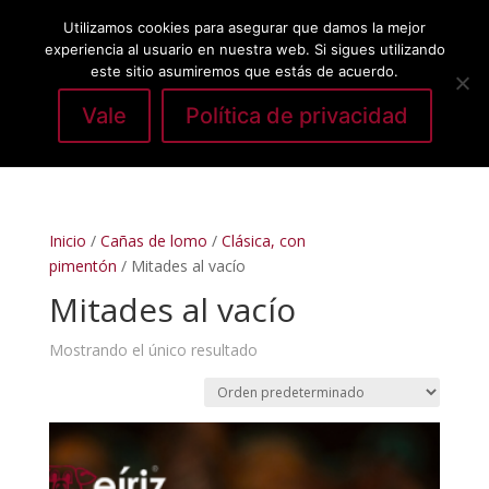
Utilizamos cookies para asegurar que damos la mejor
experiencia al usuario en nuestra web. Si sigues utilizando
este sitio asumiremos que estás de acuerdo.
Vale
Política de privacidad
Seleccionar página
Inicio
/
Cañas de lomo
/
Clásica, con
pimentón
/ Mitades al vacío
Mitades al vacío
Mostrando el único resultado