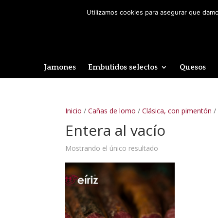
Utilizamos cookies para asegurar que damos
Jamones
Embutidos selectos
Quesos
Inicio
/
Cañas de lomo
/
Clásica, con pimentón
/
Entera al vacío
Mostrando el único resultado