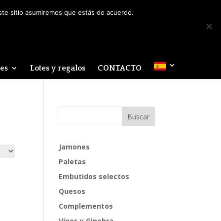
Mi cuenta
0 elementos
este sitio asumiremos que estás de acuerdo.
des
Lotes y regalos
CONTACTO
Jamones
Paletas
Embutidos selectos
Quesos
Complementos
Vinos y Ginebra