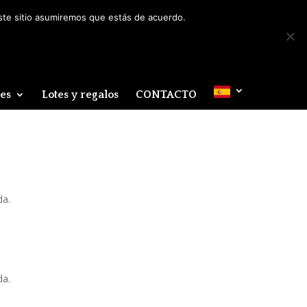
Mi cuenta
0 elementos
este sitio asumiremos que estás de acuerdo.
des
Lotes y regalos
CONTACTO
da.
da.