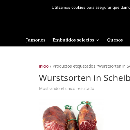
Utilizamos cookies para asegurar que damos
Jamones
Embutidos selectos
Quesos
Inicio
/ Productos etiquetados “Wurstsorten in S
Wurstsorten in Schei
Mostrando el único resultado