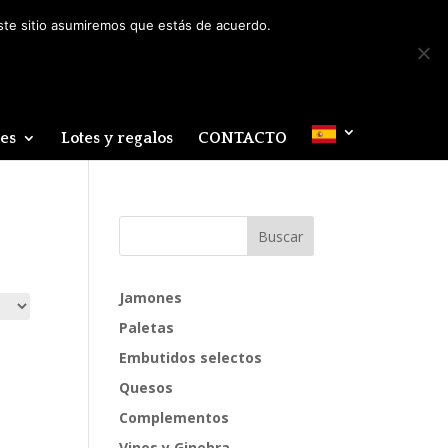
Mi cuenta
0 elementos
este sitio asumiremos que estás de acuerdo.
des
Lotes y regalos
CONTACTO
Jamones
Paletas
Embutidos selectos
Quesos
Complementos
Vinos y Ginebra