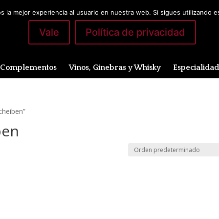
 la mejor experiencia al usuario en nuestra web. Si sigues utilizando 
Vale
Política de privacidad
Complementos
Vinos, Ginebras y Whisky
Especialida
cheiben”
ben