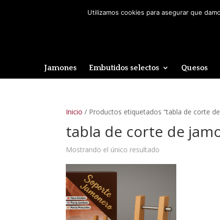
Utilizamos cookies para asegurar que damos
Jamones
Embutidos selectos
Quesos
Inicio
/ Productos etiquetados “tabla de corte 
tabla de corte de ja
Mostrando el único resultado