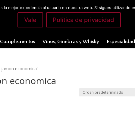
 la mejor experiencia al usuario en nuestra web. Si sigues utilizando 
Vale
Política de privacidad
Complementos
Vinos, Ginebras y Whisky
Especialida
de jamon economica”
mon economica