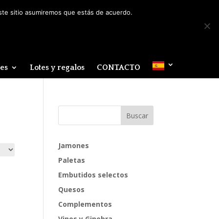
Mi cuenta
0 elementos
este sitio asumiremos que estás de acuerdo.
des
Lotes y regalos
CONTACTO
Jamones
Paletas
Embutidos selectos
Quesos
Complementos
Vinos y Ginebra