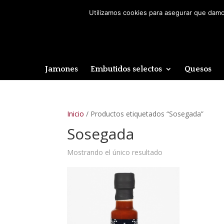
Utilizamos cookies para asegurar que damos
Jamones
Embutidos selectos
Quesos
Inicio
/ Productos etiquetados “Sosegada”
Sosegada
Mostrando el único resultado