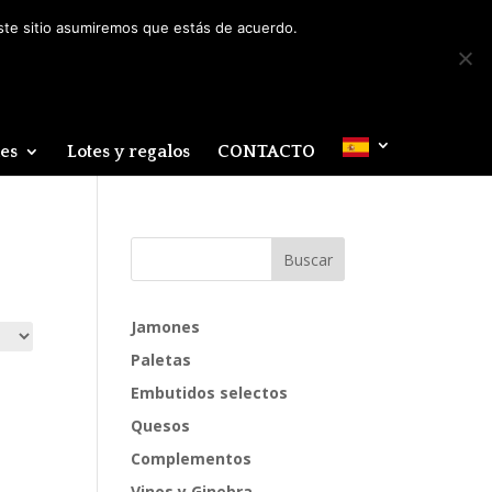
Mi cuenta
0 elementos
este sitio asumiremos que estás de acuerdo.
des
Lotes y regalos
CONTACTO
Jamones
Paletas
Embutidos selectos
Quesos
Complementos
Vinos y Ginebra