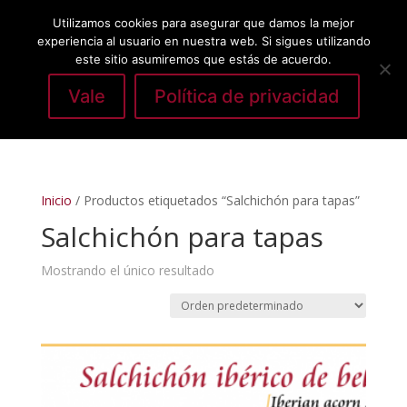
Utilizamos cookies para asegurar que damos la mejor
experiencia al usuario en nuestra web. Si sigues utilizando
este sitio asumiremos que estás de acuerdo.
Vale
Política de privacidad
Seleccionar página
Inicio
/ Productos etiquetados “Salchichón para tapas”
Salchichón para tapas
Mostrando el único resultado