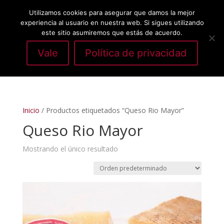
Utilizamos cookies para asegurar que damos la mejor
experiencia al usuario en nuestra web. Si sigues utilizando
este sitio asumiremos que estás de acuerdo.
Vale
Política de privacidad
Seleccionar página
Inicio
/ Productos etiquetados “Queso Rio Mayor”
Queso Rio Mayor
Mostrando el único resultado