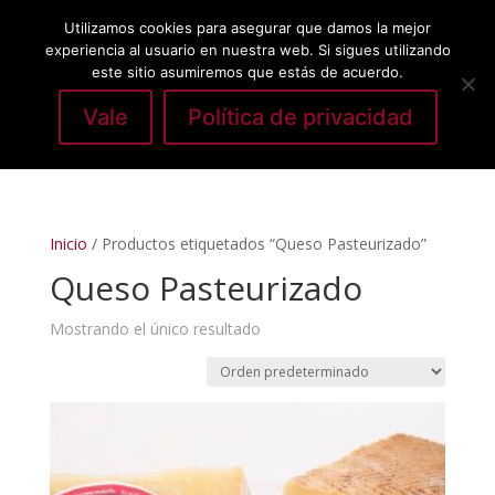
Utilizamos cookies para asegurar que damos la mejor
experiencia al usuario en nuestra web. Si sigues utilizando
este sitio asumiremos que estás de acuerdo.
Vale
Política de privacidad
Seleccionar página
Inicio
/ Productos etiquetados “Queso Pasteurizado”
Queso Pasteurizado
Mostrando el único resultado