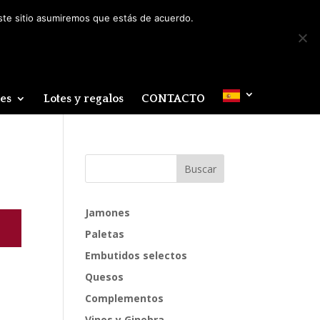
Mi cuenta
0 elementos
este sitio asumiremos que estás de acuerdo.
des
Lotes y regalos
CONTACTO
Jamones
Paletas
Embutidos selectos
Quesos
Complementos
Vinos y Ginebra