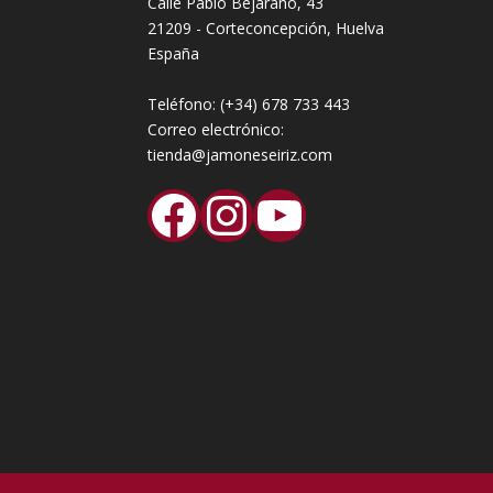
Calle Pablo Bejarano, 43
21209 - Corteconcepción, Huelva
España
Teléfono:
(+34) 678 733 443
Correo electrónico:
tienda@jamoneseiriz.com
Facebook
Instagram
YouTube