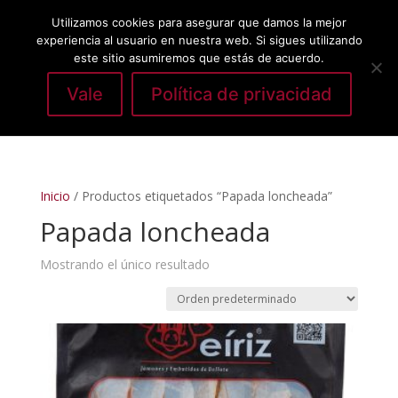
Utilizamos cookies para asegurar que damos la mejor
experiencia al usuario en nuestra web. Si sigues utilizando
este sitio asumiremos que estás de acuerdo.
Vale
Política de privacidad
Seleccionar página
Inicio
/ Productos etiquetados “Papada loncheada”
Papada loncheada
Mostrando el único resultado