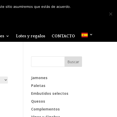
Mi cuenta
0 elementos
este sitio asumiremos que estás de acuerdo.
des
Lotes y regalos
CONTACTO
Jamones
Paletas
Embutidos selectos
Quesos
Complementos
Vinos y Ginebra