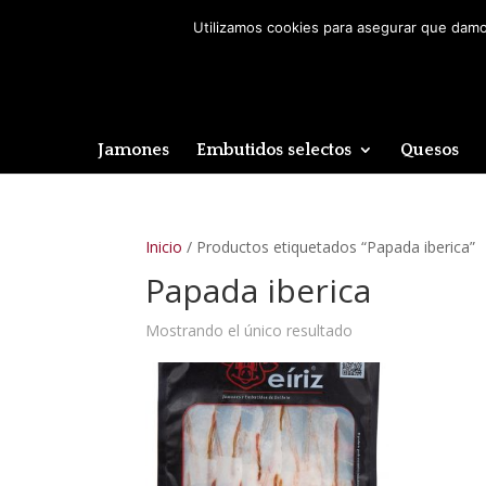
Utilizamos cookies para asegurar que damos
Jamones
Embutidos selectos
Quesos
Inicio
/ Productos etiquetados “Papada iberica”
Papada iberica
Mostrando el único resultado