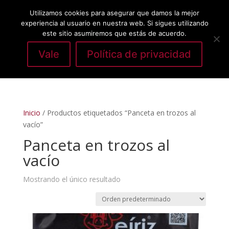
Utilizamos cookies para asegurar que damos la mejor
experiencia al usuario en nuestra web. Si sigues utilizando
este sitio asumiremos que estás de acuerdo.
Vale
Política de privacidad
Seleccionar página
Inicio
/ Productos etiquetados “Panceta en trozos al
vacío”
Panceta en trozos al
vacío
Mostrando el único resultado