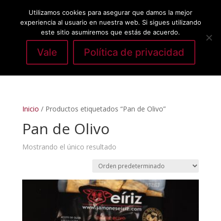
Utilizamos cookies para asegurar que damos la mejor
experiencia al usuario en nuestra web. Si sigues utilizando
este sitio asumiremos que estás de acuerdo.
Vale
Política de privacidad
Seleccionar página
Inicio
/ Productos etiquetados “Pan de Olivo”
Pan de Olivo
Mostrando el único resultado