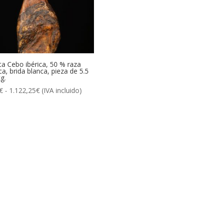
ta Cebo ibérica, 50 % raza
ica, brida blanca, pieza de 5.5
g.
Rango
€
-
1.122,25
€
(IVA incluido)
de
precios:
desde
6,50€
hasta
1.122,25€