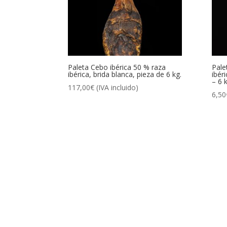
Paleta Cebo ibérica 50 % raza
Pale
ibérica, brida blanca, pieza de 6 kg.
ibér
– 6 k
117,00
€
(IVA incluido)
6,50