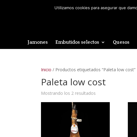
Utilizamos cookies para asegurar que damos
Jamones
Embutidos selectos
Quesos
Inicio
/ Productos etiquetados “Paleta low cost”
Paleta low cost
Mostrando los 2 resultados