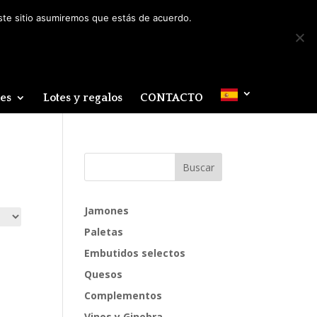
Mi cuenta
0 elementos
este sitio asumiremos que estás de acuerdo.
des
Lotes y regalos
CONTACTO
Jamones
Paletas
Embutidos selectos
Quesos
Complementos
Vinos y Ginebra