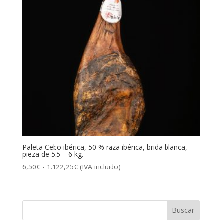
Paleta Cebo ibérica, 50 % raza ibérica, brida blanca,
pieza de 5.5 – 6 kg.
Rango
6,50
€
-
1.122,25
€
(IVA incluido)
de
precios:
desde
6,50€