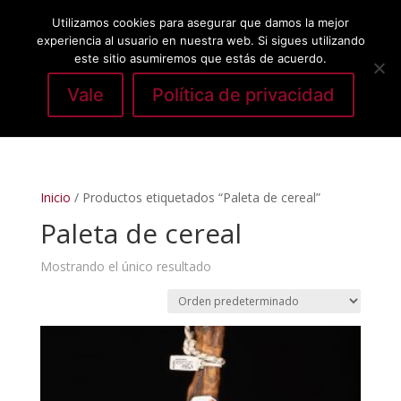
Utilizamos cookies para asegurar que damos la mejor
experiencia al usuario en nuestra web. Si sigues utilizando
este sitio asumiremos que estás de acuerdo.
Vale
Política de privacidad
Seleccionar página
Inicio
/ Productos etiquetados “Paleta de cereal”
Paleta de cereal
Mostrando el único resultado