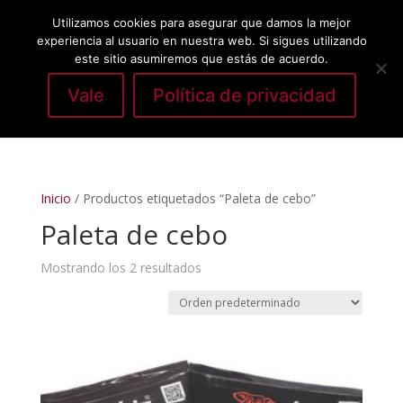
Utilizamos cookies para asegurar que damos la mejor
experiencia al usuario en nuestra web. Si sigues utilizando
este sitio asumiremos que estás de acuerdo.
Vale
Política de privacidad
Seleccionar página
Inicio
/ Productos etiquetados “Paleta de cebo”
Paleta de cebo
Mostrando los 2 resultados