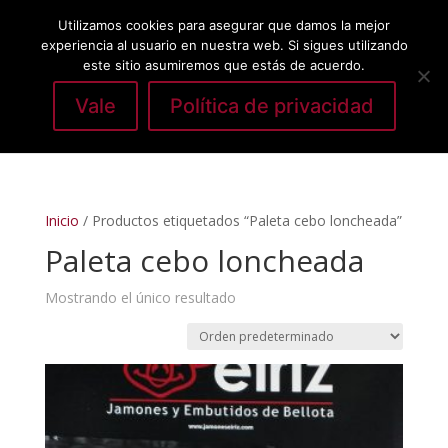
Utilizamos cookies para asegurar que damos la mejor
experiencia al usuario en nuestra web. Si sigues utilizando
este sitio asumiremos que estás de acuerdo.
Vale
Política de privacidad
Seleccionar página
Inicio
/ Productos etiquetados “Paleta cebo loncheada”
Paleta cebo loncheada
Mostrando el único resultado