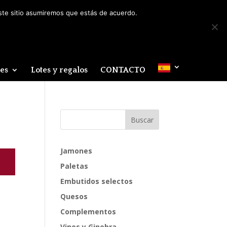
Mi cuenta
0 elementos
este sitio asumiremos que estás de acuerdo.
des
Lotes y regalos
CONTACTO
Jamones
Paletas
Embutidos selectos
Quesos
Complementos
Vinos y Ginebra