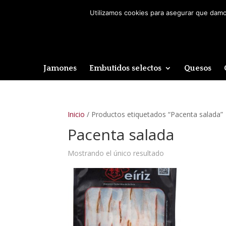
Utilizamos cookies para asegurar que damos
Jamones
Embutidos selectos
Quesos
Inicio
/ Productos etiquetados “Pacenta salada”
Pacenta salada
Mostrando el único resultado