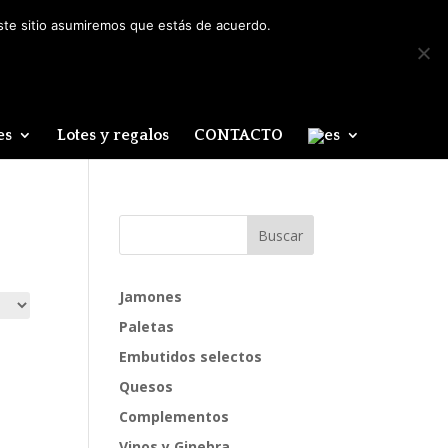
Mi cuenta
0 elementos
este sitio asumiremos que estás de acuerdo.
es
Lotes y regalos
CONTACTO
Jamones
Paletas
Embutidos selectos
Quesos
Complementos
Vinos y Ginebra