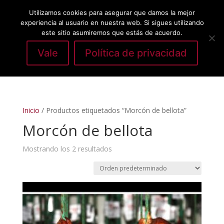
Utilizamos cookies para asegurar que damos la mejor
experiencia al usuario en nuestra web. Si sigues utilizando
este sitio asumiremos que estás de acuerdo.
Vale
Política de privacidad
Seleccionar página
Inicio
/ Productos etiquetados “Morcón de bellota”
Morcón de bellota
Mostrando los 2 resultados