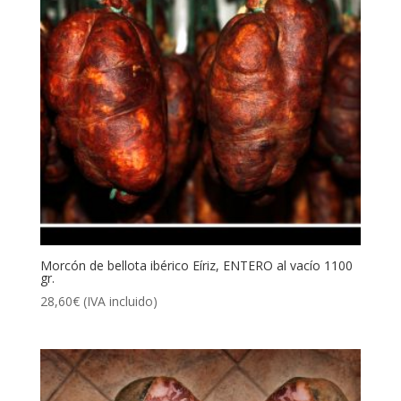
Morcón de bellota ibérico Eíriz, ENTERO al vacío 1100
gr.
28,60
€
(IVA incluido)