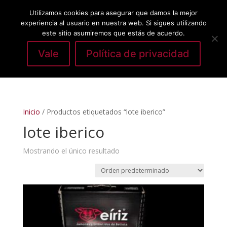
Utilizamos cookies para asegurar que damos la mejor
experiencia al usuario en nuestra web. Si sigues utilizando
este sitio asumiremos que estás de acuerdo.
Vale
Política de privacidad
Seleccionar página
Inicio
/ Productos etiquetados “lote iberico”
lote iberico
Mostrando el único resultado